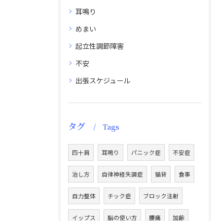
耳鳴り
めまい
起立性調節障害
不安
出張スケジュール
タグ
Tags
四十肩
耳鳴り
パニック症
不安症
治し方
自律神経失調症
猫背
食事
自力整体
チック症
ブロック注射
イップス
脳の使い方
腰痛
加齢