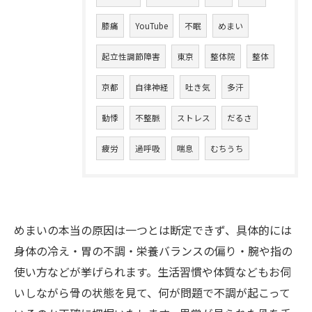
膝痛
YouTube
不眠
めまい
起立性調節障害
東京
整体院
整体
京都
自律神経
吐き気
多汗
動悸
不整脈
ストレス
だるさ
疲労
過呼吸
喘息
むちうち
めまいの本当の原因は一つとは断定できず、具体的には
身体の冷え・胃の不調・栄養バランスの偏り・腕や指の
使い方などが挙げられます。生活習慣や体質などもお伺
いしながら骨の状態を見て、何が問題で不調が起こって